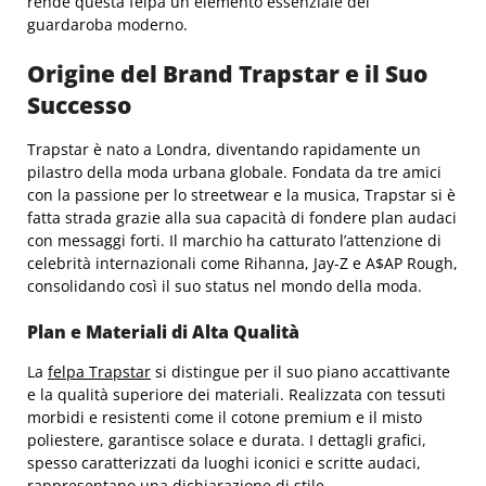
rende questa felpa un elemento essenziale del
guardaroba moderno.
Origine del Brand Trapstar e il Suo
Successo
Trapstar è nato a Londra, diventando rapidamente un
pilastro della moda urbana globale. Fondata da tre amici
con la passione per lo streetwear e la musica, Trapstar si è
fatta strada grazie alla sua capacità di fondere plan audaci
con messaggi forti. Il marchio ha catturato l’attenzione di
celebrità internazionali come Rihanna, Jay-Z e A$AP Rough,
consolidando così il suo status nel mondo della moda.
Plan e Materiali di Alta Qualità
La
felpa Trapstar
si distingue per il suo piano accattivante
e la qualità superiore dei materiali. Realizzata con tessuti
morbidi e resistenti come il cotone premium e il misto
poliestere, garantisce solace e durata. I dettagli grafici,
spesso caratterizzati da luoghi iconici e scritte audaci,
rappresentano una dichiarazione di stile.