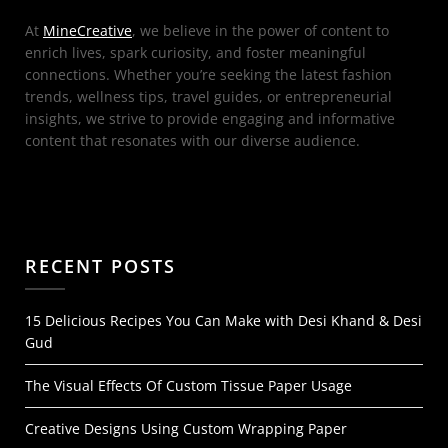
At
MineCreative
, we believe in the power of content to
enrich lives, spark curiosity, and foster meaningful
connections. Whether you’re seeking the latest fashion
trends, wellness tips, travel guides, or entrepreneurial
insights, we strive to provide engaging and informative
content that resonates with our diverse audience.
RECENT POSTS
15 Delicious Recipes You Can Make with Desi Khand & Desi
Gud
The Visual Effects Of Custom Tissue Paper Usage
Creative Designs Using Custom Wrapping Paper